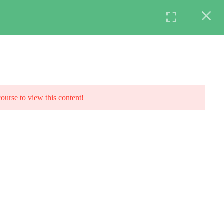
Become a Teacher
Login
course to view this content!
Daily: 10:00 AM – 5:00 PM
Monday & Holidays: Closed
opics
For Info