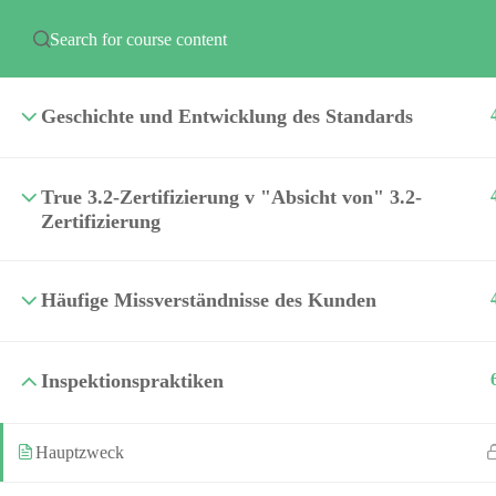
Geschichte und Entwicklung des Standards
Categor
True 3.2-Zertifizierung v "Absicht von" 3.2-
Zertifizierung
Häufige Missverständnisse des Kunden
+1-713-834-1150
37
+1-713-942-7830
Inspektionspraktiken
Hauptzweck